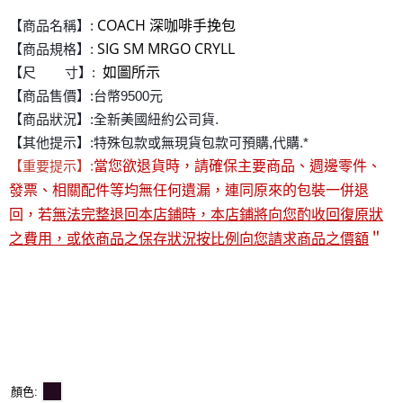
COACH 深咖啡手挽包
【商品名稱】:
SIG SM MRGO CRYLL
【商品規格】:
如圖所示
【尺 寸】:
【商品售價】:台幣9500元
【商品狀況】:全新美國紐約公司貨.
【其他提示】:特殊包款或無現貨包款可預購,代購.*
【重要提示】:
當您欲退貨時，請確保主要商品、週邊零件、
發票、相關配件等均無任何遺漏，連同原來的包裝一併退
回，若
無法完整退回本店鋪時，本店鋪將向您酌收回復原狀
之費用，或依商品之保存狀況按比例向您請求商品之價額
＂
顏色