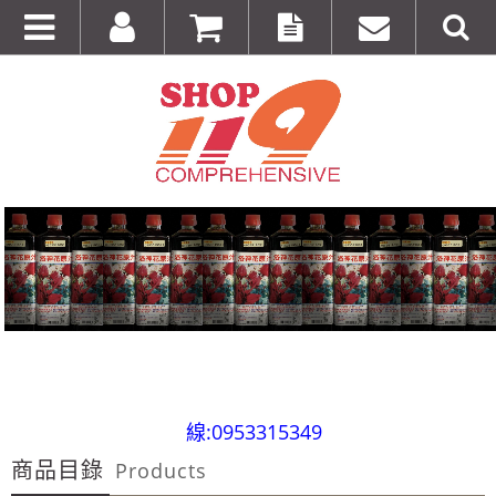
全台第一輛到府服務品牌服飾專櫃專車 預約專
線:0953315349
商品目錄
100%美國正品~美國代購短T~全館75折~售完為止!
Products