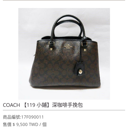
~週年慶～週年慶～團購聖品~ 金皮油~買滿二千元免
運費~買12瓶送1瓶~手腳要快喔～秋冬保養喉嚨最好聖品～
100%美國OUTLET代購~全館美國紐約正品服飾~滿
2000元~按讚分享!9折!
全台第一輛到府服務品牌服飾專櫃專車 預約專
線:0953315349
100%美國正品~美國代購短T~全館75折~售完為止!
~週年慶～週年慶～團購聖品~ 金皮油~買滿二千元免
運費~買12瓶送1瓶~手腳要快喔～秋冬保養喉嚨最好聖品～
100%美國OUTLET代購~全館美國紐約正品服飾~滿
2000元~按讚分享!9折!
COACH 【119 小鋪】深咖啡手挽包
商品編號:17F090011
售價 $ 9,500 TWD / 個