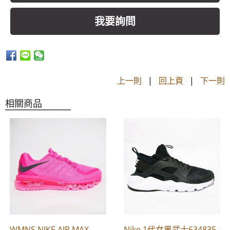
我要詢問
上一則
|
回上頁
|
下一則
相關商品
WMNS NIKE AIR MAX
Nike 1代女黑武士634835