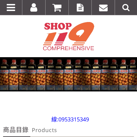
全台第一輛到府服務品牌服飾專櫃專車 預約專
線:0953315349
商品目錄
100%美國正品~美國代購短T~全館75折~售完為止!
Products