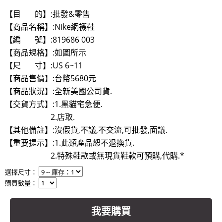
【目 的】:批發&零售
【商品名稱】:Nike網襪鞋
【編 號】:819686 003
【商品規格】:如圖所示
【尺 寸】:US 6~11
【商品售價】:台幣5680元
【商品狀況】:全新美國公司貨.
【交貨方式】:1.黑貓宅急便.
2.店取.
【其他備註】:沒假貨,不議,不交流,可批發,面議.
【重要提示】:1.此類產品恕不退換貨.
2.特殊鞋款或無現貨鞋款可預購,代購.*
選擇尺寸：
購買數量：
我要購買