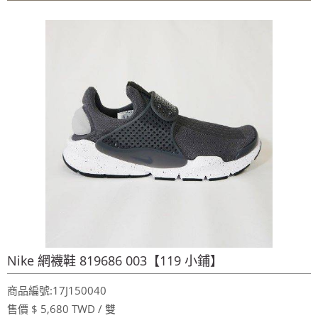
~週年慶～週年慶～團購聖品~ 金皮油~買滿二千元免
運費~買12瓶送1瓶~手腳要快喔～秋冬保養喉嚨最好聖品～
100%美國OUTLET代購~全館美國紐約正品服飾~滿
2000元~按讚分享!9折!
全台第一輛到府服務品牌服飾專櫃專車 預約專
線:0953315349
100%美國正品~美國代購短T~全館75折~售完為止!
~週年慶～週年慶～團購聖品~ 金皮油~買滿二千元免
運費~買12瓶送1瓶~手腳要快喔～秋冬保養喉嚨最好聖品～
100%美國OUTLET代購~全館美國紐約正品服飾~滿
2000元~按讚分享!9折!
Nike 網襪鞋 819686 003【119 小鋪】
商品編號:17J150040
售價 $ 5,680 TWD / 雙