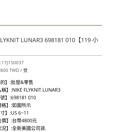
喔～秋冬保養喉嚨最好聖品～
享!9折!
349
FLYKNIT LUNAR3 698181 010【119 小
喔～秋冬保養喉嚨最好聖品～
享!9折!
17J150037
,800 TWD / 雙
的】:批發&零售
】:NIKE FLYKNIT LUNAR3
:698181 010
規格】:如圖所示
】:US 6~11
價】:台幣4800元
況】:全新美國公司貨.