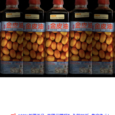
全台第一輛到府服務品牌服飾專櫃專車 預約專線:0953315