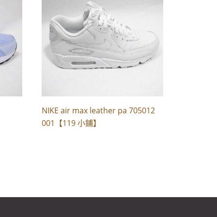
NIKE air max leather pa 705012
001【119 小鋪】