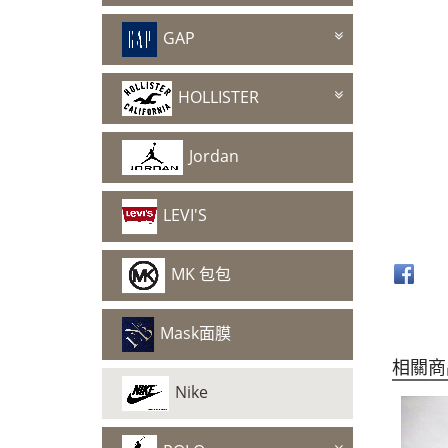
GAP
HOLLISTER
Jordan
LEVI'S
MK 包包
Mask面膜
相關商
Nike