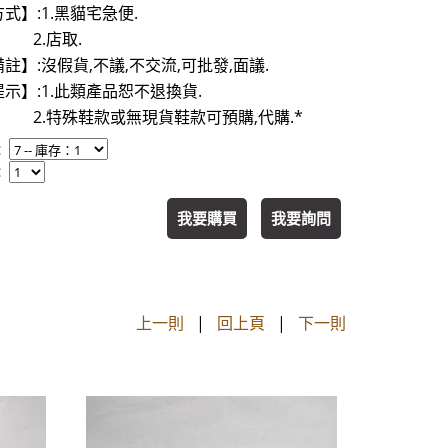
式】:1.黑貓宅急便.
店取.
註】:沒假貨,不議,不交流,可批發,面議.
示】:1.此類產品恕不退換貨.
殊鞋款或無現貨鞋款可預購,代購.*
：
：
我要購買
我要詢問
上一則
|
回上頁
|
下一則