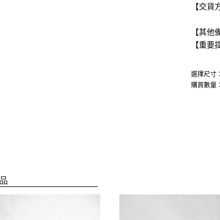
【交貨方
2.
【其他備
【重要提
2.特
選擇尺寸
購買數量
品