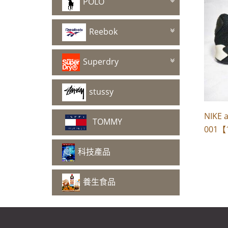
POLO
Reebok
Superdry
stussy
NIKE a
TOMMY
001【
科技產品
養生食品