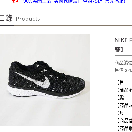
100%美國正品~美國代購短T~全館75折~售完為止!
團購聖品~ 金皮油~買滿二千元免運費~買12瓶送1瓶~手腳要快
目錄
Products
100%美國OUTLET代購~全館美國紐約正品服飾~滿2000元~按讚分
全台第一輛到府服務品牌服飾專櫃專車 預約專線:0953315
100%美國正品~美國代購短T~全館75折~售完為止!
NIKE 
團購聖品~ 金皮油~買滿二千元免運費~買12瓶送1瓶~手腳要快
鋪】
100%美國OUTLET代購~全館美國紐約正品服飾~滿2000元~按讚分
商品編號:
售價 $ 4
【目 
【商品名稱
【編 號】
【商品
【尺 寸
【商品售
【商品狀