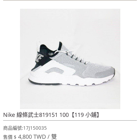
~週年慶～週年慶～團購聖品~ 金皮油~買滿二千元免
運費~買12瓶送1瓶~手腳要快喔～秋冬保養喉嚨最好聖品～
100%美國OUTLET代購~全館美國紐約正品服飾~滿
2000元~按讚分享!9折!
全台第一輛到府服務品牌服飾專櫃專車 預約專
線:0953315349
100%美國正品~美國代購短T~全館75折~售完為止!
~週年慶～週年慶～團購聖品~ 金皮油~買滿二千元免
運費~買12瓶送1瓶~手腳要快喔～秋冬保養喉嚨最好聖品～
100%美國OUTLET代購~全館美國紐約正品服飾~滿
2000元~按讚分享!9折!
Nike 線條武士819151 100【119 小鋪】
商品編號:17J150035
4,800 TWD / 雙
售價 $