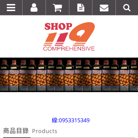
全台第一輛到府服務品牌服飾專櫃專車 預約專
線:0953315349
商品目錄
100%美國正品~美國代購短T~全館75折~售完為止!
Products