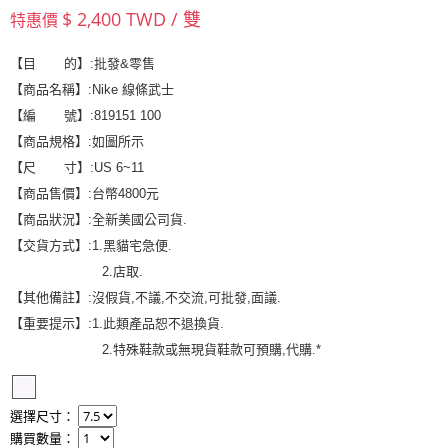
$ 2,400 TWD / 雙
特惠價
【目 的】:批發&零售
【商品名稱】:Nike 線條武士
【編 號】:819151 100
【商品規格】:如圖所示
【尺 寸】:US 6~11
【商品售價】:台幣4800元
【商品狀況】:全新美國公司貨.
【交貨方式】:1.黑貓宅急便.
2.店取.
【其他備註】:沒假貨,不議,不交流,可批發,面議.
【重要提示】:1.此類產品恕不退換貨.
2.特殊鞋款或無現貨鞋款可預購,代購.*
選擇尺寸：
購買數量：