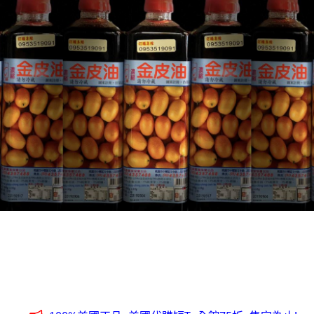
全台第一輛到府服務品牌服飾專櫃專車 預約專線:0953315