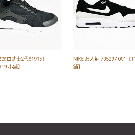
 女黑白武士2代819151
NIKE 殺人鯨 705297 001【1
119 小鋪】
鋪】