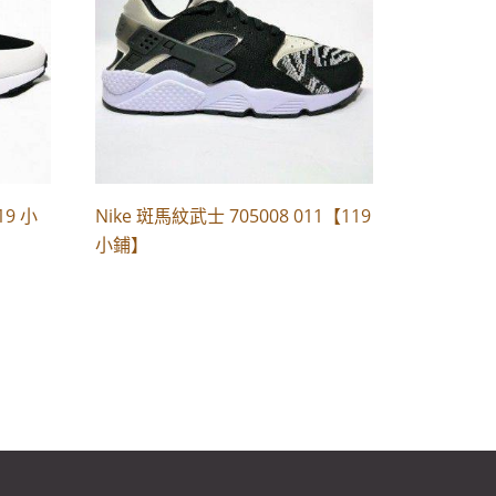
19 小
Nike 斑馬紋武士 705008 011【119
小鋪】