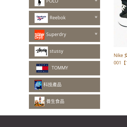
POLO
Reebok
Superdry
stussy
Nike
001【
TOMMY
科技產品
養生食品