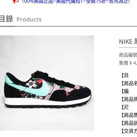
100%美國正品~美國代購短T~全館75折~售完為止!
團購聖品~ 金皮油~買滿二千元免運費~買12瓶送1瓶~手腳要快
目錄
Products
100%美國OUTLET代購~全館美國紐約正品服飾~滿2000元~按讚分
全台第一輛到府服務品牌服飾專櫃專車 預約專線:0953315
100%美國正品~美國代購短T~全館75折~售完為止!
NIKE
團購聖品~ 金皮油~買滿二千元免運費~買12瓶送1瓶~手腳要快
商品編號:
100%美國OUTLET代購~全館美國紐約正品服飾~滿2000元~按讚分
售價 $ 4
【目 
【商品名
【編 號】
【商品
【尺 寸
【商品售
【商品狀
【交貨方