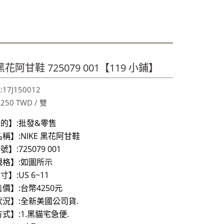
喔～秋冬保養喉嚨最好聖品～
享!9折!
349
 黑花阿甘鞋 725079 001【119 小鋪】
喔～秋冬保養喉嚨最好聖品～
17J150012
享!9折!
,250 TWD / 雙
的】:批發&零售
稱】:NIKE 黑花阿甘鞋
:725079 001
規格】:如圖所示
】:US 6~11
價】:台幣4250元
況】:全新美國公司貨.
式】:1.黑貓宅急便.