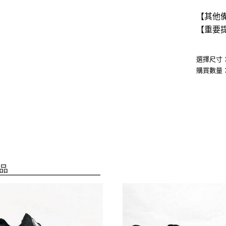
2.
【其他備
【重要提
2.特
選擇尺寸
購買數量
品