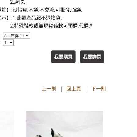
店取.
註】:沒假貨,不議,不交流,可批發,面議.
示】:1.此類產品恕不退換貨.
殊鞋款或無現貨鞋款可預購,代購.*
：
：
我要購買
我要詢問
上一則
|
回上頁
|
下一則