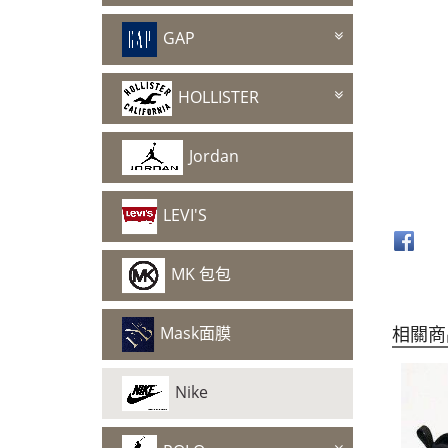
GAP
HOLLISTER
Jordan
LEVI'S
MK 包包
Mask面膜
相關商
Nike