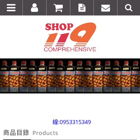
全台第一輛到府服務品牌服飾專櫃專車 預約專
線:0953315349
商品目錄
100%美國正品~美國代購短T~全館75折~售完為止!
Products