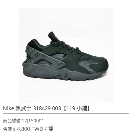
~週年慶～週年慶～團購聖品~ 金皮油~買滿二千元免
運費~買12瓶送1瓶~手腳要快喔～秋冬保養喉嚨最好聖品～
100%美國OUTLET代購~全館美國紐約正品服飾~滿
2000元~按讚分享!9折!
全台第一輛到府服務品牌服飾專櫃專車 預約專
線:0953315349
100%美國正品~美國代購短T~全館75折~售完為止!
~週年慶～週年慶～團購聖品~ 金皮油~買滿二千元免
運費~買12瓶送1瓶~手腳要快喔～秋冬保養喉嚨最好聖品～
100%美國OUTLET代購~全館美國紐約正品服飾~滿
2000元~按讚分享!9折!
Nike 黑武士 318429 003【119 小鋪】
商品編號:17J150001
4,800 TWD / 雙
售價 $