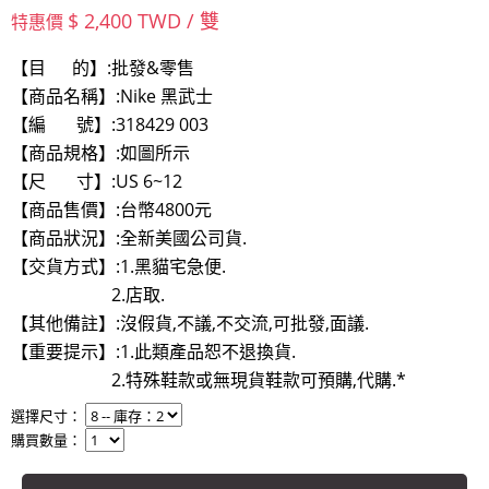
$ 2,400 TWD / 雙
特惠價
【目 的】:批發&零售
【商品名稱】:Nike 黑武士
【編 號】:318429 003
【商品規格】:如圖所示
【尺 寸】:US 6~12
【商品售價】:台幣4800元
【商品狀況】:全新美國公司貨.
【交貨方式】:1.黑貓宅急便.
2.店取.
【其他備註】:沒假貨,不議,不交流,可批發,面議.
【重要提示】:1.此類產品恕不退換貨.
2.特殊鞋款或無現貨鞋款可預購,代購.*
選擇尺寸：
購買數量：