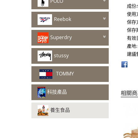
POLO
成份:
使用
Reebok
保存
保存
Superdry
有效
產地:
建議
stussy
TOMMY
科技產品
相關商
養生食品