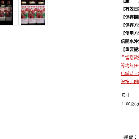
【產 
【有效日
【保存期
【保存方
【使用方
倍開水沖
【重要提
＂當您欲
等均無任
店鋪時，
況按比例
尺寸
1100克(g
運費：1