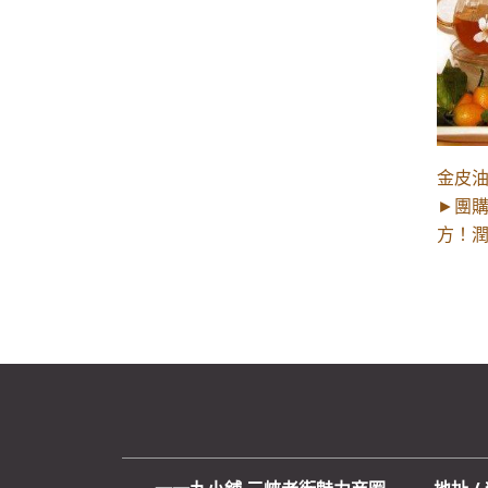
金皮油
►團
方！潤