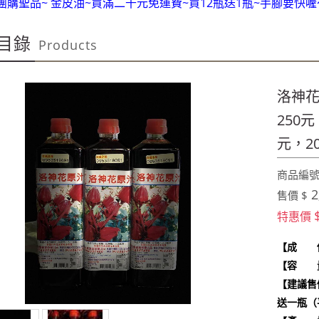
團購聖品~ 金皮油~買滿二千元免運費~買12瓶送1瓶~手腳要快
100%美國OUTLET代購~全館美國紐約正品服飾~滿2000元~按讚分
目錄
Products
全台第一輛到府服務品牌服飾專櫃專車 預約專線:0953315
100%美國正品~美國代購短T~全館75折~售完為止!
團購聖品~ 金皮油~買滿二千元免運費~買12瓶送1瓶~手腳要快
洛神花
100%美國OUTLET代購~全館美國紐約正品服飾~滿2000元~按讚分
250元
元，2
商品編號:
2
售價 $
特惠價
【成 份
【容 量】
【建議售
送一瓶（