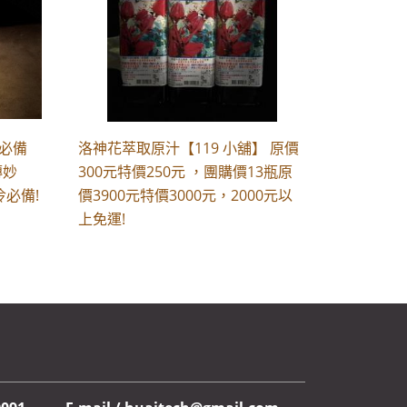
媽必備
洛神花萃取原汁【119 小舖】 原價
傳妙
300元特價250元 ，團購價13瓶原
必備!
價3900元特價3000元，2000元以
上免運!