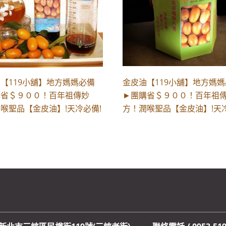
【119小舖】地方媽媽必備
金皮油【119小舖】地方媽
購省＄９００！百年祖傳妙
►團購省＄９００！百年祖
喉聖品【金皮油】!天冷必備!
方！潤喉聖品【金皮油】!天冷