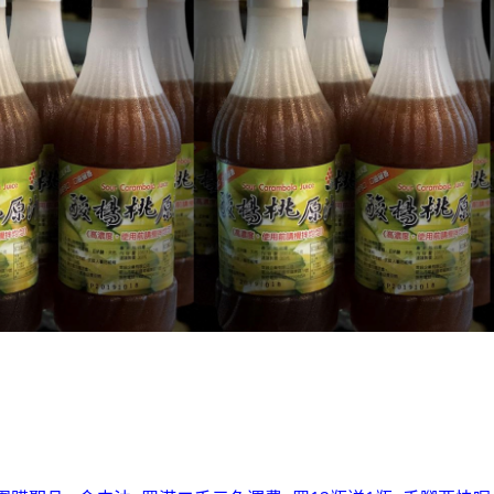
全台第一輛到府服務品牌服飾專櫃專車 預約專線:0953315
100%美國正品~美國代購短T~全館75折~售完為止!