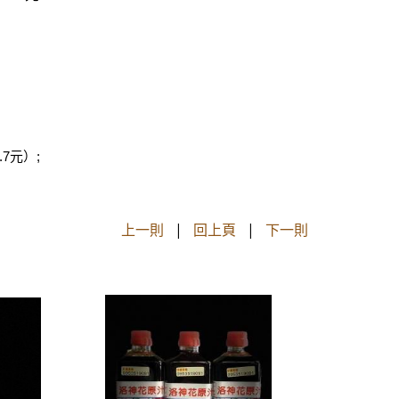
7元）;
上一則
|
回上頁
|
下一則