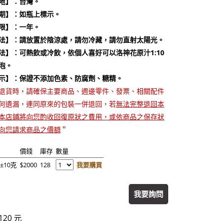
地】：台灣。
期】：如瓶上標示。
限】：一年。
法】：請放置於陰涼處，請勿冷藏，請勿直射太陽光。
法】：可熱飲或冷飲，依個人喜好可以洛神花原汁1:10
泡。
示】：保證不添加色素、防腐劑、糖精。
退貨時，請確保主要商品、週邊零件、發票、相關配件
何遺漏，連同原來的包裝一併退回，若
無法完整退回本
本店鋪將向您酌收回復原狀之費用，或依商品之保存狀
向您請求商品之價額
＂
價錢
庫存
數量
)±10克
$2000
128
我要購買
我要詢問
20 元