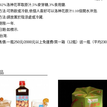
92%洛神花萃取原汁,5%麥芽糖,3%食用鹽.
方法:可熱飲或冷飲,依個人喜好可以洛神花原汁1:10倍開水沖泡.
方法:請放置於陰涼處或冷藏.
期限:一年.
日期:如標示.
台灣.
一瓶250元/2000元以上免運費/買一箱（12瓶）送一瓶（平均230.
售價:
品