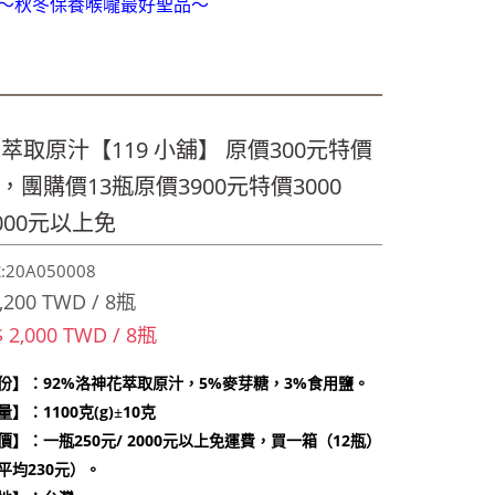
喔～秋冬保養喉嚨最好聖品～
享!9折!
349
喔～秋冬保養喉嚨最好聖品～
萃取原汁【119 小舖】 原價300元特價
享!9折!
 ，團購價13瓶原價3900元特價3000
000元以上免
20A050008
,200 TWD / 8瓶
$ 2,000 TWD / 8瓶
】：92%洛神花萃取原汁，5%麥芽糖，3%食用鹽。
：1100克(g)
±
10克
價】：一瓶250元/ 2000元以上免運費，買一箱（12瓶）
平均230元）。