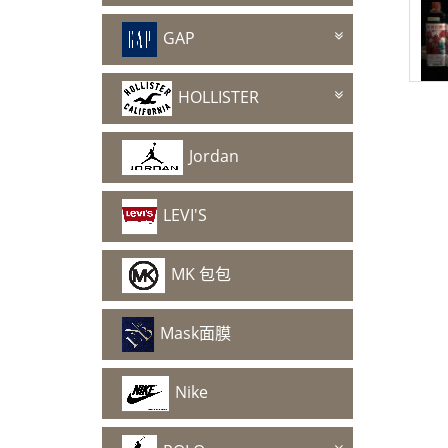
GAP
HOLLISTER
Jordan
LEVI'S
MK 包包
Mask面膜
Nike