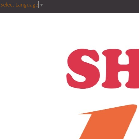
Select Language
▼