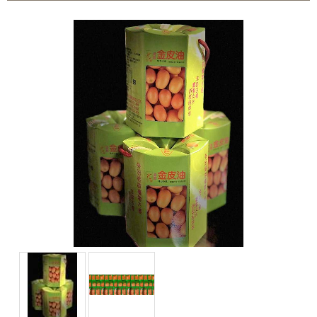
~週年慶～週年慶～團購聖品~ 金皮油~買滿二千元免
運費~買12瓶送1瓶~手腳要快喔～秋冬保養喉嚨最好聖品～
100%美國OUTLET代購~全館美國紐約正品服飾~滿
2000元~按讚分享!9折!
全台第一輛到府服務品牌服飾專櫃專車 預約專
線:0953315349
100%美國正品~美國代購短T~全館75折~售完為止!
~週年慶～週年慶～團購聖品~ 金皮油~買滿二千元免
運費~買12瓶送1瓶~手腳要快喔～秋冬保養喉嚨最好聖品～
100%美國OUTLET代購~全館美國紐約正品服飾~滿
2000元~按讚分享!9折!