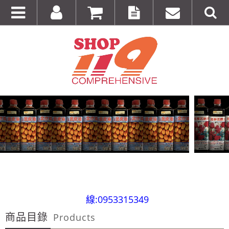
全台第一輛到府服務品牌服飾專櫃專車 預約專
線:0953315349
商品目錄
100%美國正品~美國代購短T~全館75折~售完為止!
Products