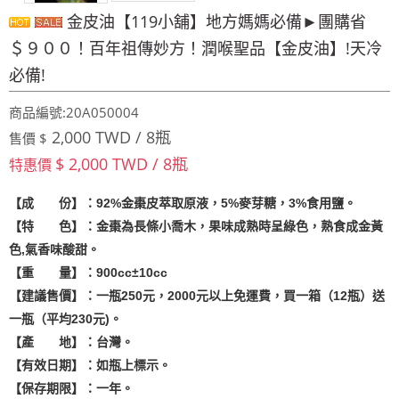
金皮油【119小舖】地方媽媽必備►團購省
＄９００！百年祖傳妙方！潤喉聖品【金皮油】!天冷
必備!
商品編號:20A050004
2,000 TWD / 8瓶
售價 $
$ 2,000 TWD / 8瓶
特惠價
【成 份】：92%金棗皮萃取原液，5%麥芽糖，3%食用鹽。
【特 色】：金棗為長條小喬木，果味成熟時呈綠色，熟食成金黃
色,氣香味酸甜。
【重 量】：900cc
±10cc
【建議售價】：一瓶250元，2000元以上免運費，買一箱（12瓶）送
一瓶（平均230元)。
【產 地】：台灣。
【有效日期】：如瓶上標示。
【保存期限】：一年。