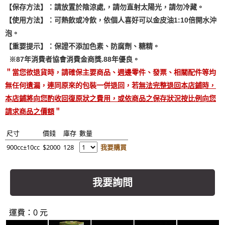
【保存方法】：請放置於陰涼處,，請勿直射太陽光，請勿冷藏。
【使用方法】：可熱飲或冷飲，依個人喜好可以金皮油1:10倍開水沖
泡。
【重要提示】：保證不添加色素、防腐劑、糖精。
※87年消費者協會消費金商獎.88年優良。
＂當您欲退貨時，請確保主要商品、週邊零件、發票、相關配件等均
無任何遺漏，連同原來的包裝一併退回，若
無法完整退回本店鋪時，
本店鋪將向您酌收回復原狀之費用，或依商品之保存狀況按比例向您
請求商品之價額
＂
尺寸
價錢
庫存
數量
900cc±10cc
$2000
128
我要購買
我要詢問
運費：0 元