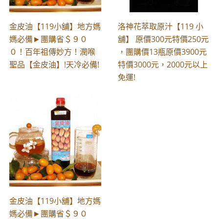
金皮油【119小舖】地方媽
洛神花萃取原汁【119 小
媽必備►團購省＄９０
舖】 原價300元特價250元
０！百年祖傳妙方！潤喉
，團購價13瓶原價3900元
聖品【金皮油】!天冷必備!
特價3000元，2000元以上
免運!
金皮油【119小舖】地方媽
媽必備►團購省＄９０