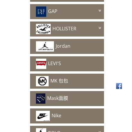
GAP
HOLLISTER
Jordan
LEVI'S
MK 包包
Mask面膜
Nike