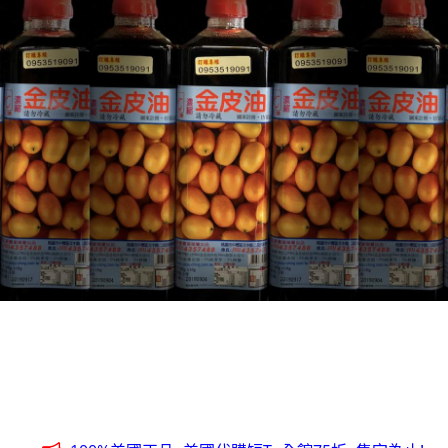
全台第一輛到府服務品牌服飾專櫃專車 預約專線:0953315