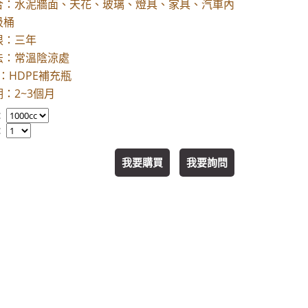
合：水泥牆面、天花、玻璃、燈具、家具、汽車內
圾桶
限：三年
法：常溫陰涼處
：HDPE補充瓶
：2~3個月
：
：
我要購買
我要詢問