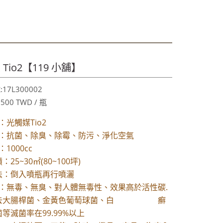
喔～秋冬保養喉嚨最好聖品～
享!9折!
349
Tio2【119 小舖】
喔～秋冬保養喉嚨最好聖品～
17L300002
享!9折!
,500 TWD / 瓶
光觸媒Tio2
：抗菌、除臭、除霉、防污、淨化空氣
1000cc
25~30㎡(80~100坪)
法：倒入噴瓶再行噴灑
：無毒、無臭、對人體無毒性、效果高於活性碳.
去大腸桿菌、金黃色葡萄球菌、白 癬
等滅菌率在99.99%以上