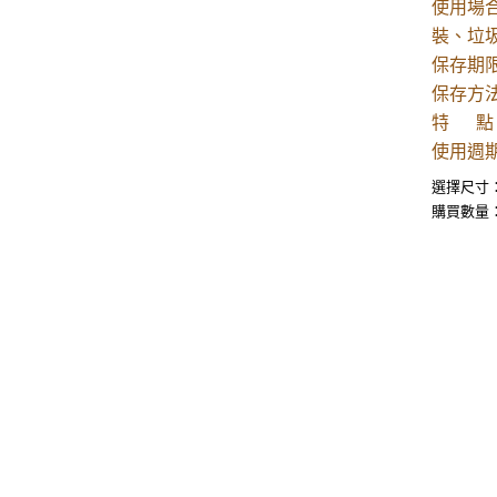
使用場
裝、垃
保存期
保存方
特 點
使用週期
選擇尺寸
購買數量