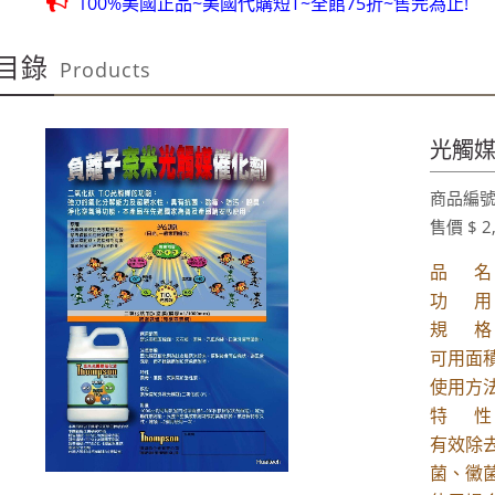
100%美國正品~美國代購短T~全館75折~售完為止!
團購聖品~ 金皮油~買滿二千元免運費~買12瓶送1瓶~手腳要快
目錄
Products
100%美國OUTLET代購~全館美國紐約正品服飾~滿2000元~按讚分
全台第一輛到府服務品牌服飾專櫃專車 預約專線:0953315
100%美國正品~美國代購短T~全館75折~售完為止!
光觸媒 
團購聖品~ 金皮油~買滿二千元免運費~買12瓶送1瓶~手腳要快
商品編號:
100%美國OUTLET代購~全館美國紐約正品服飾~滿2000元~按讚分
售價 $ 2
品 名：
功 用
規 格：
可用面積：
使用方
特 性
有效除
菌、黴菌