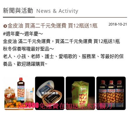
~週年慶～週年慶～團購聖品~ 金皮油~買滿二千元免
新聞與活動
運費~買12瓶送1瓶~手腳要快喔～秋冬保養喉嚨最好聖品～
News & Activity
100%美國OUTLET代購~全館美國紐約正品服飾~滿
2018-10-21
金皮油 買滿二千元免運費 買12瓶送1瓶
2000元~按讚分享!9折!
#週年慶～週年慶～
全台第一輛到府服務品牌服飾專櫃專車 預約專
金皮油 滿二千元免運費，買滿二千元免運費 買12瓶送1瓶
線:0953315349
秋冬保養喉嚨最好聖品～
100%美國正品~美國代購短T~全館75折~售完為止!
老人、小孩、老師、護士、愛唱歌的、服務業、等最好的保
養品、歡迎踴躍購買~
~週年慶～週年慶～團購聖品~ 金皮油~買滿二千元免
運費~買12瓶送1瓶~手腳要快喔～秋冬保養喉嚨最好聖品～
100%美國OUTLET代購~全館美國紐約正品服飾~滿
2000元~按讚分享!9折!